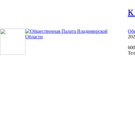
к
Общ
202
600
Тел