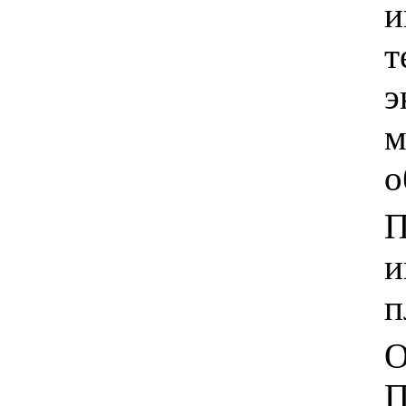
и
т
э
м
о
П
и
п
О
П