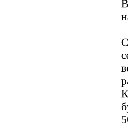
В
н
С
с
в
р
К
б
5