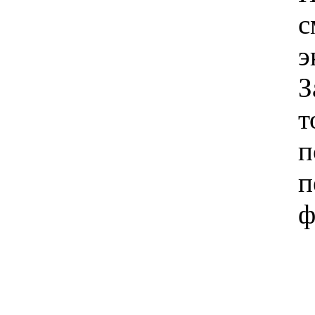
с
э
З
т
п
п
ф