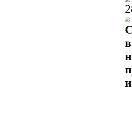
2
С
в
н
п
и