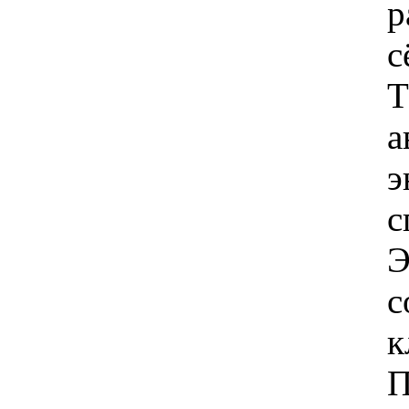
р
с
Т
а
э
с
Э
с
к
П