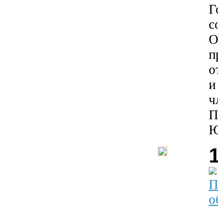
Г
с
О
п
о
и
ч
П
Ю
П
о