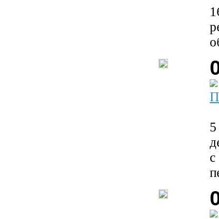
1
р
о
П
5
д
с
п