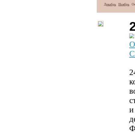
Декабрь
Ноябрь
О
О
С
2
к
в
с
и
д
Ф