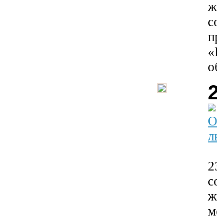
ж
с
п
«
о
О
л
2
с
ж
м