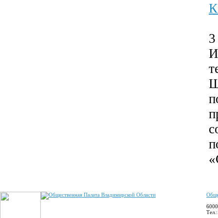
К
3
И
т
Ш
п
п
с
п
«
Обще
6000
Тел.