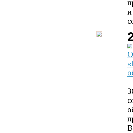
п
и
с
О
«
о
3
с
о
п
В