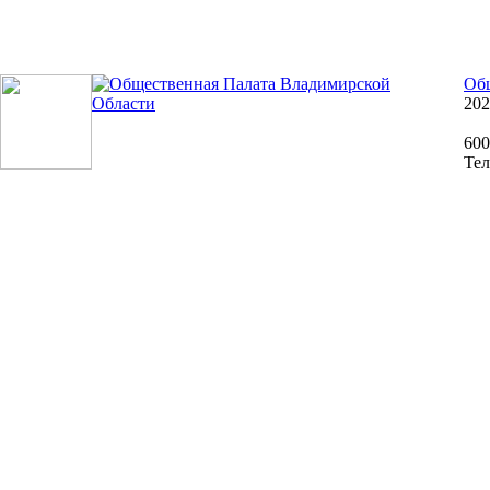
Общ
202
600
Тел