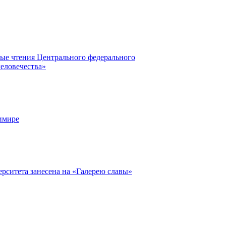
ные чтения Центрального федерального
еловечества»
имире
ситета занесена на «Галерею славы»