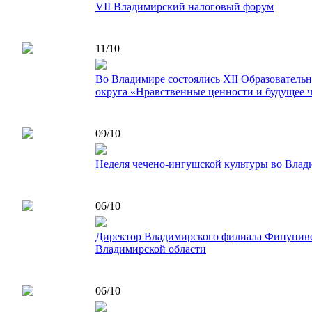
VII Владимирский налоговый форум
11/10
Во Владимире состоялись XII Образователь
округа «Нравственные ценности и будущее ч
09/10
Неделя чечено-ингушской культуры во Влад
06/10
Директор Владимирского филиала Финунивер
Владимирской области
06/10