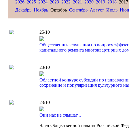
2026
2025
2024
2023
2022
2021
2020
2019
2018
201
Декабрь
Ноябрь
Октябрь
Сентябрь
Август
Июль
Июн
25/10
Общественные слушания по вопросу эффект
капитального ремонта многоквартирных до
23/10
Областной конкурс субсидий по направлению
сохранение и популяризация культурного на
23/10
Они нас не слышат...
Член Общественной палаты Российской Феде