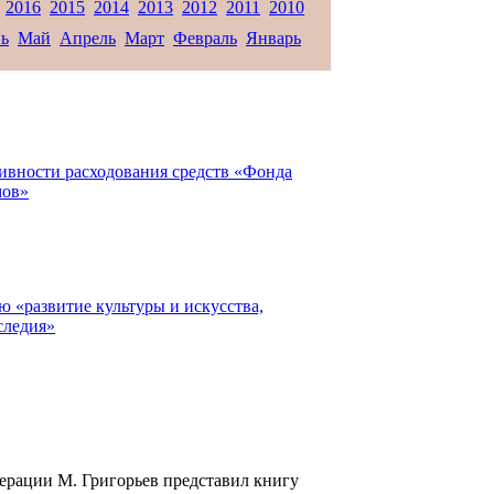
7
2016
2015
2014
2013
2012
2011
2010
ь
Май
Апрель
Март
Февраль
Январь
ивности расходования средств «Фонда
мов»
 «развитие культуры и искусства,
следия»
рации М. Григорьев представил книгу