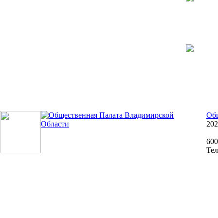
Общ
202
600
Тел