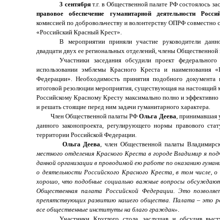
3 сентября
т.г. в Общественной палате РФ состоялось з
правовое обеспечение гуманитарной деятельности Росси
комиссией по добровольчеству и волонтерству ОПРФ совместно 
«Российский Красный Крест».
В мероприятии приняли участие руководители данно
двадцати двух ее региональных отделений, члены Общественной 
Участники заседания обсудили проект федеральног
использовании эмблемы Красного Креста и наименования «
Федерации». Необходимость принятия подобного документа на
итоговой резолюции мероприятия, существующая на настоящий м
Российскому Красному Кресту максимально полно и эффективно 
и решать стоящие перед ним задачи гуманитарного характера.
Член Общественной палаты РФ
Ольга Деева
, принимавшая 
данного законопроекта, регулирующего нормы правового стат
территории Российской Федерации.
Ольга Деева
, член Общественной палаты Владимирс
местного отделения Красного Креста в городе Владимир я под
данной организации в проводимой ею работе по оказанию гуман
о деятельности Российского Красного Креста, в том числе, о
хорошо, что подобные социально важные вопросы обсуждаютс
Общественная палата Российской Федерации. Это позволяе
препятствующих развитию нашего общества. Палата – это р
все общественные институты на благо граждан»
.
Участники Круглого стола, заслушав и обсудив выст