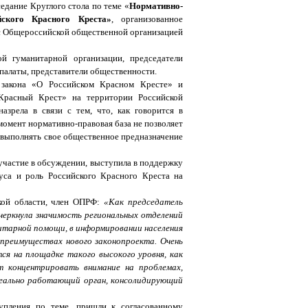
аседание
Круглого стола по теме «
Нормативно-
йского Красного Креста»
, организованное
с Общероссийской общественной организацией
й гуманитарной организации, председатели
палаты, представители общественности.
о закона «О Российском Красном Кресте» и
Красный Крест» на территории Российской
зрела в связи с тем, что, как говорится в
омент нормативно-правовая база не позволяет
выполнять свое общественное предназначение
участие в обсуждении, выступила в поддержку
уса и роль Российского Красного Креста на
кой области, член ОПРФ:
«Как председатель
черкнула значимость региональных отделений
итарной помощи, в информировании населения
 преимуществах нового законопроекта. Очень
я на площадке такого высокого уровня, как
т концентрировать внимание на проблемах,
еально работающий орган, консолидирующий
упления по теме, пришли к согласованному