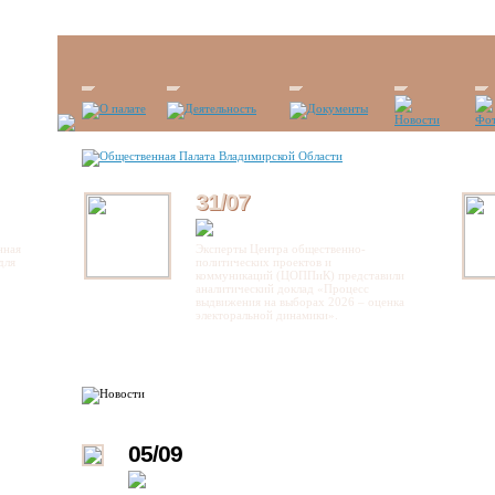
31/07
нная
Эксперты Центра общественно-
для
политических проектов и
коммуникаций (ЦОППиК) представили
аналитический доклад «Процесс
выдвижения на выборах 2026 – оценка
электоральной динамики».
05/09