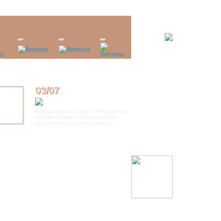
03/07
В Общественной палате РФ состоялось
онлайн-совещание «Транспортная
доступность для семей с детьми»