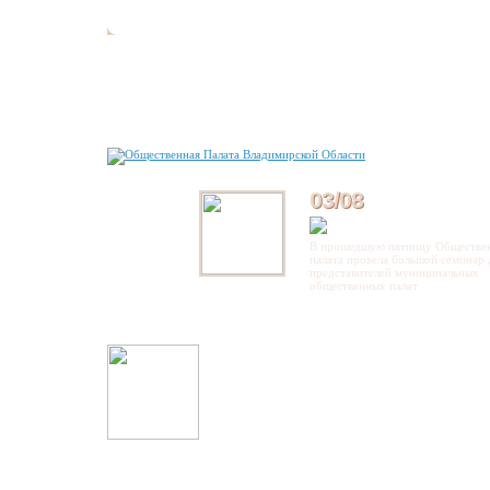
03/08
В прошедшую пятницу Обществе
палата провела большой семинар 
представителей муниципальных
общественных палат