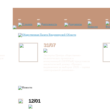
31/07
нная
Эксперты Центра общественно-
для
политических проектов и
коммуникаций (ЦОППиК) представили
аналитический доклад «Процесс
выдвижения на выборах 2026 – оценка
электоральной динамики».
12/01