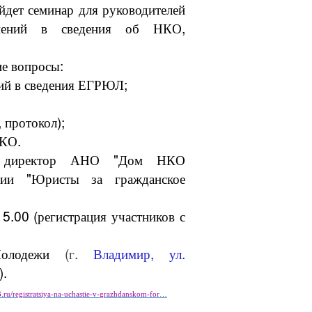
дет семинар для руководителей
нений в сведения об НКО,
ие вопросы:
ений в сведения ЕГРЮЛ;
 протокол);
НКО.
а, директор АНО "Дом НКО
ции "Юристы за гражданское
5.00 (регистрация участников с
олодежи
(г.
Владимир, ул.
).
.ru/
registratsiya-na-uchastie-v-
grazhdanskom-for…