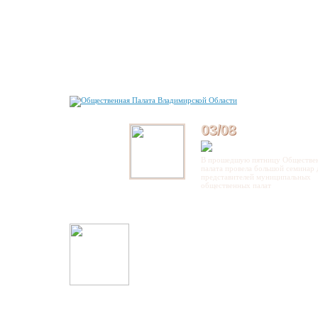
03/08
В прошедшую пятницу Обществе
палата провела большой семинар 
представителей муниципальных
общественных палат