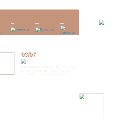
03/07
В Общественной палате РФ состоялось
онлайн-совещание «Транспортная
доступность для семей с детьми»