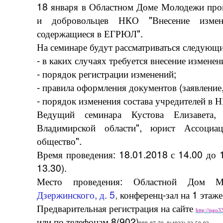
18 января в Областном Доме Молодежи прой
и добровольцев НКО "Внесение изме
содержащиеся в ЕГРЮЛ".
На семинаре будут рассматриваться следующ
- в каких случаях требуется внесение измен
- порядок регистрации изменений;
- правила оформления документов (заявление,
- порядок изменения состава учредителей в 
Ведущий семинара Кустова Елизавет
Владимирской области", юрист Ассоциа
общество".
Время проведения: 18.01.2018 с 14.00 до 1
13.30).
Место проведения: Областной Дом М
Дзержинского, д. 5
,
конференц-зал на 1 этаже
Предварительная регистрация на сайте
http://ngo33
или по телефонам 8(902)