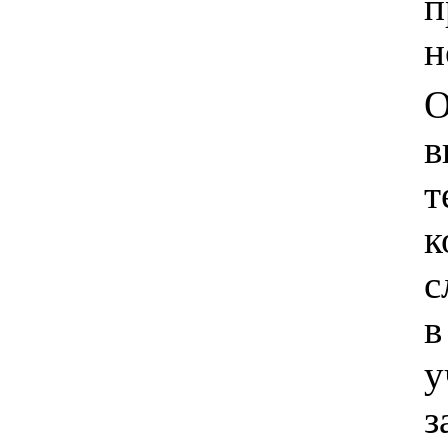
п
н
О
в
т
к
с
в
у
з