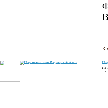
Ф
В
к
Обще
6000
Тел.