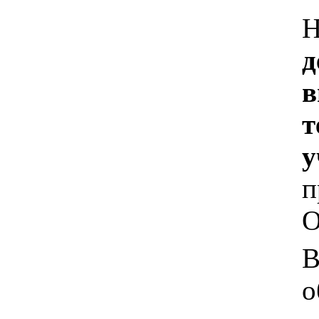
Н
д
в
т
у
п
О
В
о