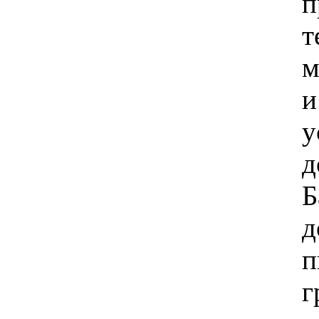
п
т
м
и
у
д
Б
д
п
г