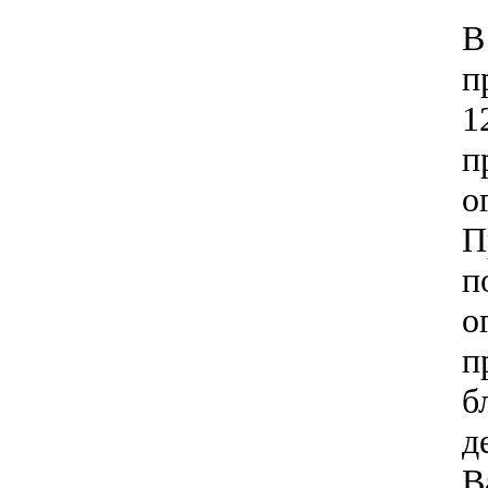
В
п
1
п
о
П
п
о
п
б
д
В