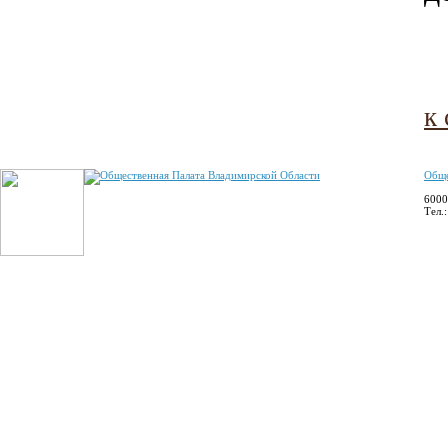
к
Обще
6000
Тел.