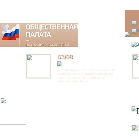
03/08
В прошедшую пятницу Общественная
палата провела большой семинар для
представителей муниципальных
общественных палат