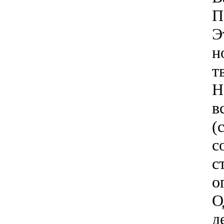
П
Э
н
т
Н
в
(
с
с
о
О
д