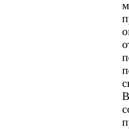
м
п
о
о
п
п
В
с
п