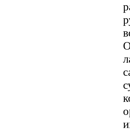
р
р
в
О
л
с
с
к
о
и