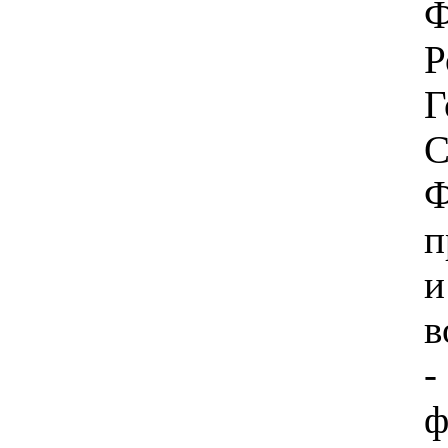
Ф
Г
С
Ф
п
в
-
ф