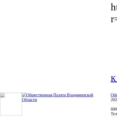
h
r
к
Общ
202
600
Тел