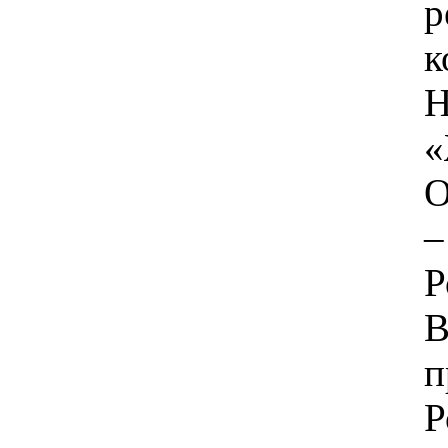
Н
«
О
–
Р
В
п
Р