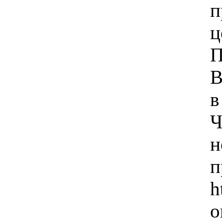
п
ц
П
В
в
Ч
н
п
h
о