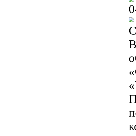
0
С
«
«
к