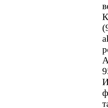
К
a
р
А
9
ф
т