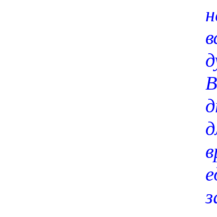
н
в
д
В
д
в
е
з