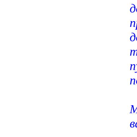
д
д
т
п
п
М
в