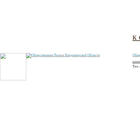
к
Обще
6000
Тел.