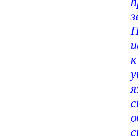
п
з
П
и
к
у
о
с