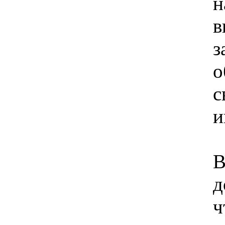
н
в
з
о
и
д
ч