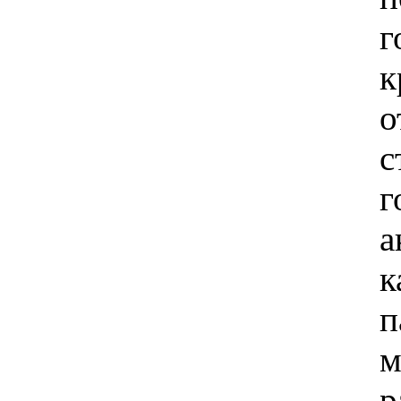
г
к
о
г
а
к
р