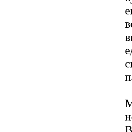
е
в
в
с
п
М
н
В