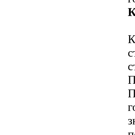
К
К
с
с
П
П
з
п