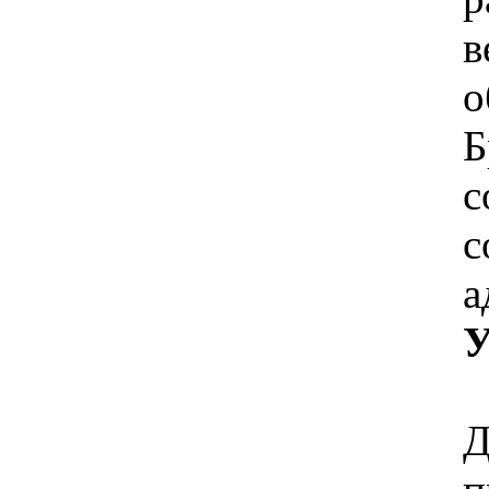
о
Б
с
с
У
Д