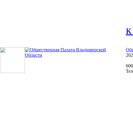
к
Общ
202
600
Тел