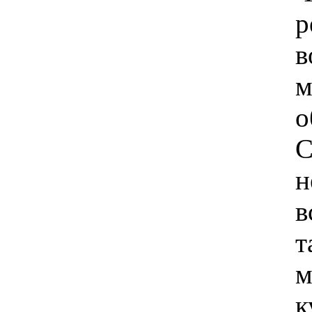
р
в
м
о
н
в
к