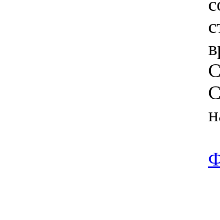
с
с
в
С
С
н
Ф