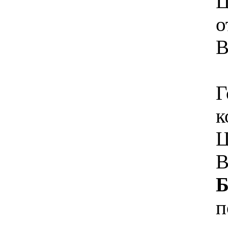
Ц
о
В
Г
к
Ц
В
Б
п