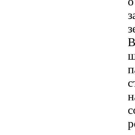
о
з
з
В
ш
п
с
н