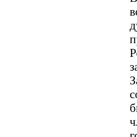
в
п
Р
з
З
с
б
ч