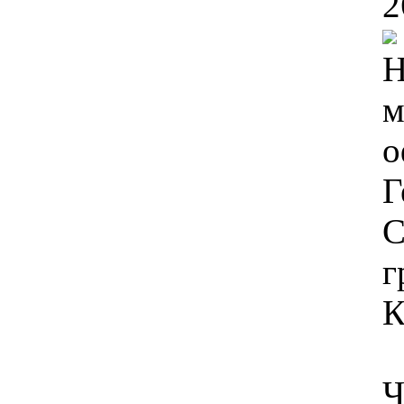
2
Н
м
о
Г
С
г
К
Ч