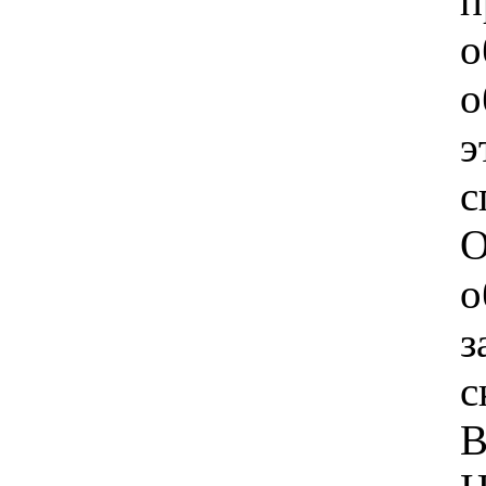
о
э
с
О
о
з
с
В