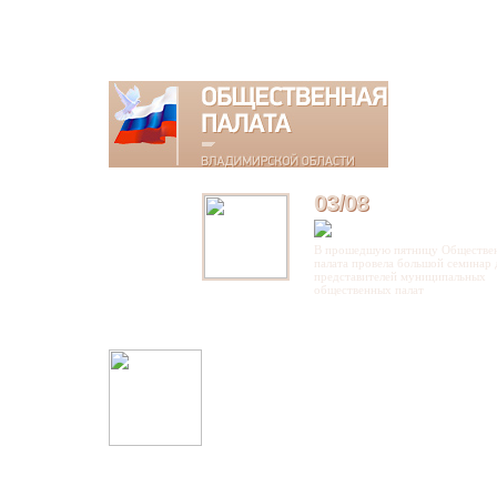
03/08
В прошедшую пятницу Обществе
палата провела большой семинар 
представителей муниципальных
общественных палат