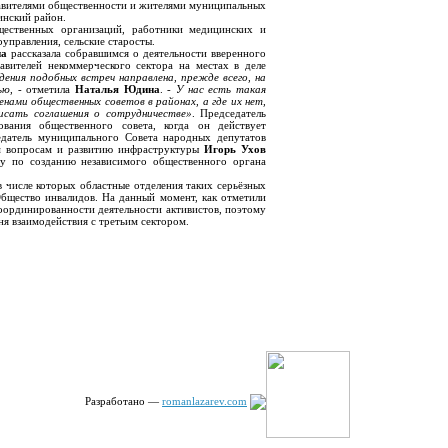
тавителями общественности и жителями муниципальных
инский район.
щественных организаций, работники медицинских и
управления, сельские старосты.
на
рассказала собравшимся о деятельности вверенного
авителей некоммерческого сектора на местах в деле
ения подобных встреч направлена, прежде всего,
на
ью, ‑
отметила
Наталья Юдина
. ‑
У нас есть такая
нами общественных советов в районах, а где их нет,
исать соглашения о сотрудничестве»
. Председатель
вания общественного совета, когда он действует
седатель муниципального Совета народных депутатов
им вопросам и развитию инфраструктуры
Игорь Ухов
у по созданию независимого общественного органа
 числе которых областные отделения таких серьёзных
бщество инвалидов. На данный момент, как отметили
координированности деятельности активистов, поэтому
я взаимодействия с третьим сектором.
Разработано —
romanlazarev.com