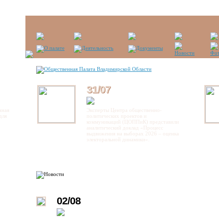
31/07
нная
Эксперты Центра общественно-
для
политических проектов и
коммуникаций (ЦОППиК) представили
аналитический доклад «Процесс
выдвижения на выборах 2026 – оценка
электоральной динамики».
02/08