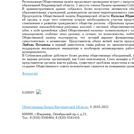
Региональная Общественная палата продолжает проведение встреч с предс
образований Владимирской области. 2 августа членов Палаты принимал Соб
В административном здании собралось более полусотни активистов об
образовательных учреждений, руководители органов территориального само
Председатель Общественной палаты Владимирской области
Наталья Юди
ей органа, в ходе чего отметила острую необходимость участия предст
становления и развития гражданского общества региона.
«Практика провед
повышение
взаимодействия районных властей с местной общественност
идея: в ходе проведения «Дней Общественной палаты» познакомиться с чле
инициировать создание этих органов, и осенью, по возможности, подп
Общественной палаты подчеркнула, что лучший вариант функциониро
самостоятельно и независимо. Представители обеих ветвей власти пред
Любовь Потапова
и первый заместитель главы района по экономическ
поддержали высказанную инициативу и пообещали активизировать работ
муниципалитета.
В Собинском районе действует более десятка общественных объединений, в
по меркам региона организаций, как Союз пенсионеров, Союз женщин и О
представители органов власти района, существует проблема недостатка в с
создание Общественного совета положительно скажется на повышении уровн
Фотоотчёт
к списку
Общественная Палата Владимирской Области
, © 2010-2022
600000, г.Владимир, Октябрьский пр-т, д.21,
Тел.: 8 (920) 9340464, 8 (920) 9341416