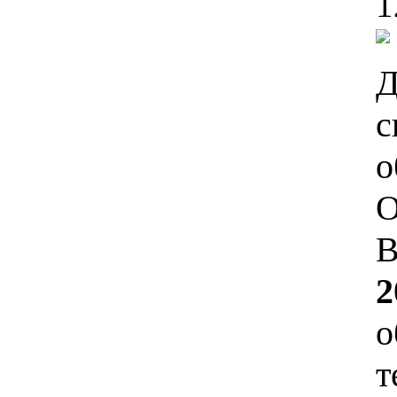
1
Д
с
В
2
т