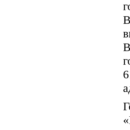
В
в
В
г
6
а
«