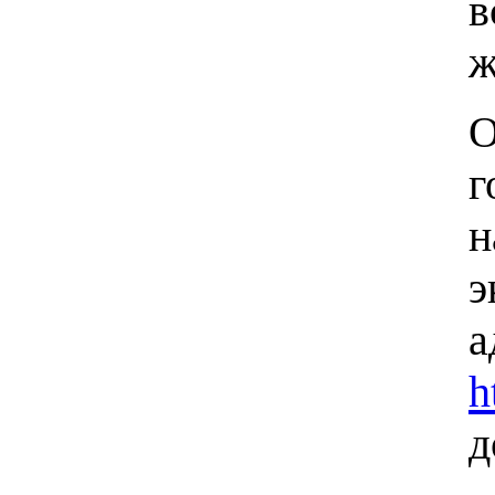
в
ж
О
г
н
h
д