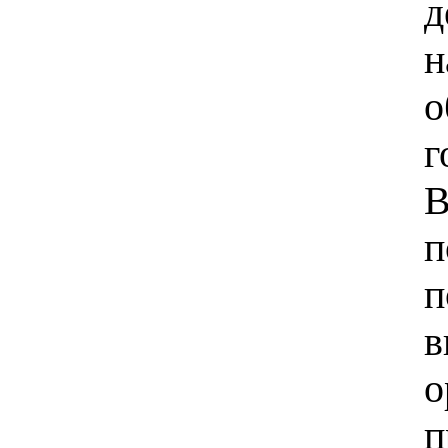
д
н
п
в
о
п