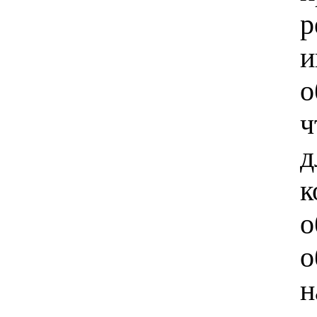
и
о
ч
к
о
о
н