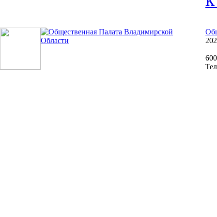
Общ
202
600
Тел